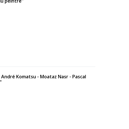
du peintre"
- André Komatsu - Moataz Nasr - Pascal
"