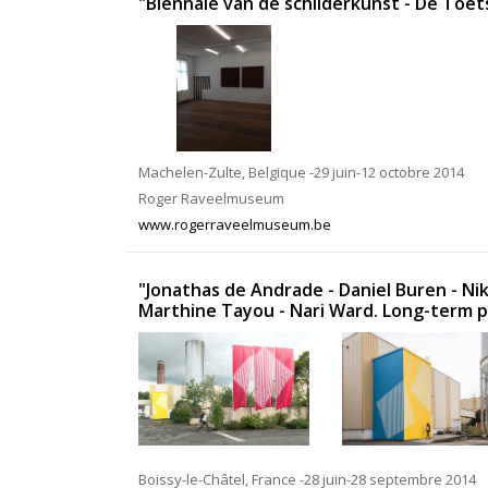
"Biënnale van de schilderkunst - De Toets
Machelen-Zulte, Belgique -29 juin-12 octobre 2014
Roger Raveelmuseum
www.rogerraveelmuseum.be
"Jonathas de Andrade - Daniel Buren - Ni
Marthine Tayou - Nari Ward. Long-term pro
Boissy-le-Châtel, France -28 juin-28 septembre 2014