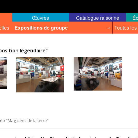
Œuvres
Catalogue raisonné
Éc
elles
Expositions de groupe
«
Toutes les
position légendaire"
éo "Magiciens de la terre"