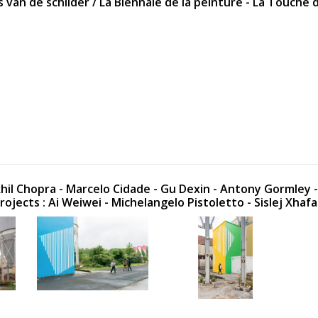
 van de schilder / La Biennale de la peinture - La Touche 
khil Chopra - Marcelo Cidade - Gu Dexin - Antony Gormley 
jects : Ai Weiwei - Michelangelo Pistoletto - Sislej Xhafa