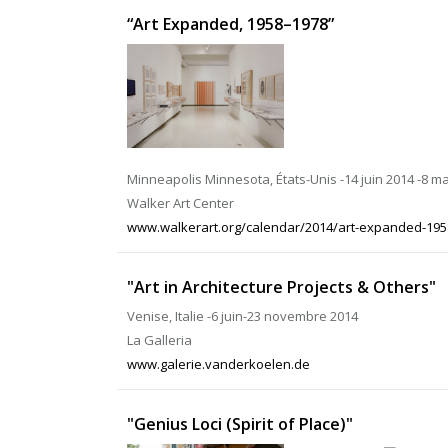
“Art Expanded, 1958–1978”
Minneapolis Minnesota, États-Unis -14 juin 2014 -8 m
Walker Art Center
www.walkerart.org/calendar/2014/art-expanded-19
"Art in Architecture Projects & Others"
Venise, Italie -6 juin-23 novembre 2014
La Galleria
www.galerie.vanderkoelen.de
"Genius Loci (Spirit of Place)"