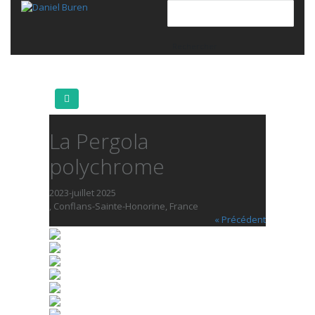
La Pergola
polychrome
2023-juillet 2025
, Conflans-Sainte-Honorine, France
« Précédent