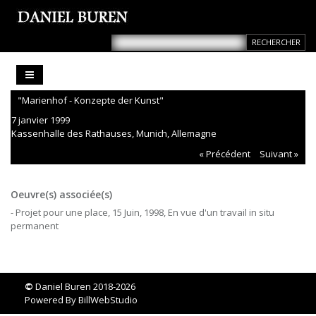
"Marienhof - Konzepte der Kunst"
7 janvier 1999
Kassenhalle des Rathauses, Munich, Allemagne
« Précédent
Suivant »
Oeuvre(s) associée(s)
- Projet pour une place, 15 Juin, 1998, En vue d'un travail in situ
permanent
©
Daniel Buren 2018-2026
Powered By
BillWebStudio