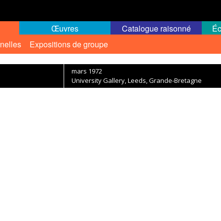
Œuvres
Catalogue raisonné
Éc
nelles
Expositions de groupe
mars 1972
University Gallery, Leeds, Grande-Bretagne