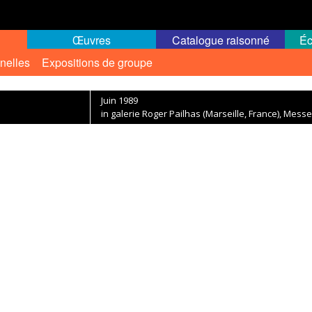
Œuvres
Catalogue raisonné
Éc
nelles
Expositions de groupe
Juin 1989
in galerie Roger Pailhas (Marseille, France), Messe