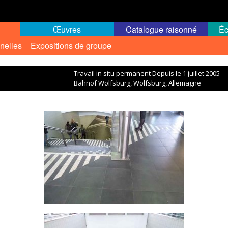
Œuvres
Catalogue raisonné
Éc
nelles
Expositions de groupe
Travail in situ permanent Depuis le 1 juillet 2005
Bahnof Wolfsburg, Wolfsburg, Allemagne