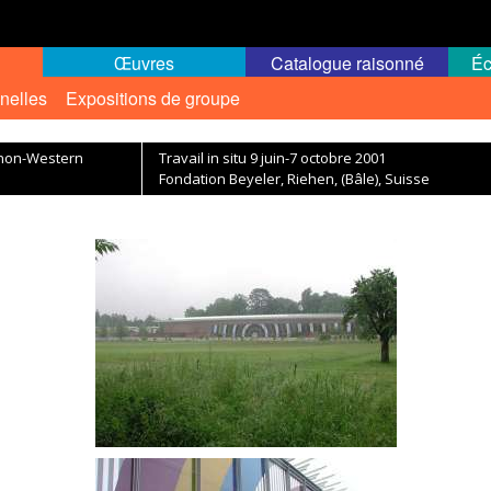
Œuvres
Catalogue raisonné
Éc
nelles
Expositions de groupe
 non-Western
Travail in situ 9 juin-7 octobre 2001
Fondation Beyeler, Riehen, (Bâle), Suisse