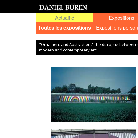
Actualité
Expositions
Toutes les expositions
Expositions person
"Ornament and Abstraction / The dialogue between
modern and contemporary art"