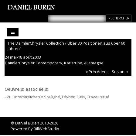
The DaimlerChrysler Collection / Über 80 Positionen aus über 60
Jahren"
24 mai-18 août 2003
DaimlerChrysler Contemporary, Karlsruhe, Allemagne
« Précédent
Suivant »
Oeuvre(s) associée(s)
- Zu Unterstreichen = Souligné, Février, 1989, Travail situé
©
Daniel Buren 2018-2026
Powered By
BillWebStudio