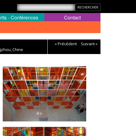
rits - Conférences
Contact
« Précédent
Suivant »
ngzhou, Chine