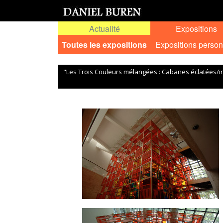
Actualité
Expositions
Toutes les expositions
Expositions person
"Les Trois Couleurs mélangées : Cabanes éclatées/i