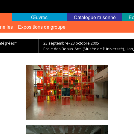
Œuvres
Catalogue raisonné
Éc
nelles
Expositions de groupe
ntégrées"
23 septembre- 23 octobre 2005
École des Beaux-Arts (Musée de l’Université), Ha