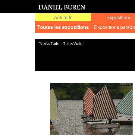
Actualité
Expositions
Toutes les expositions
Expositions person
"Voile/Toile – Toile/Voile"