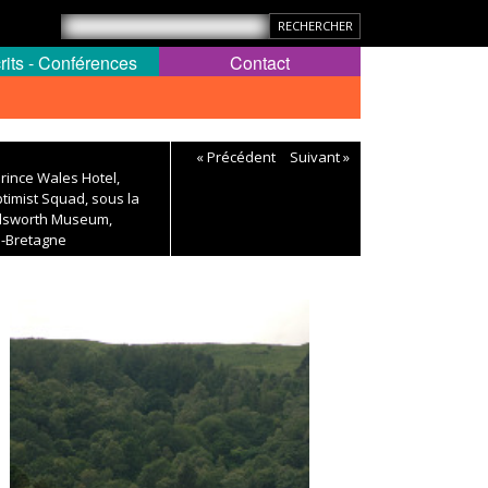
rits - Conférences
Contact
« Précédent
Suivant »
rince Wales Hotel,
timist Squad, sous la
rdsworth Museum,
e-Bretagne