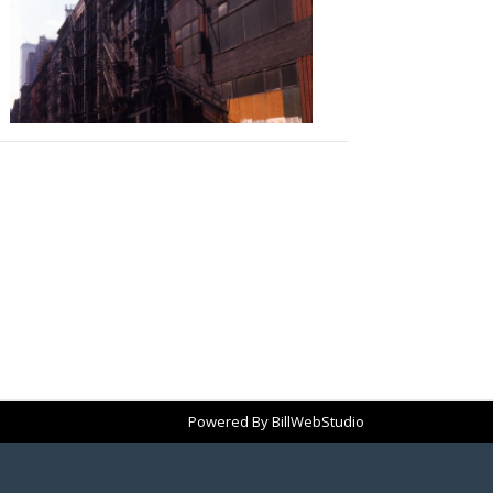
Powered By
BillWebStudio