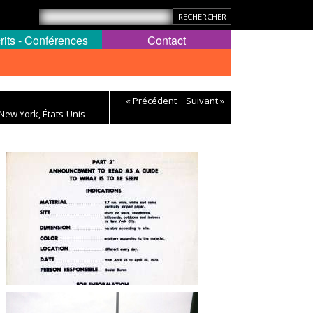
rits - Conférences
Contact
« Précédent
Suivant »
New York, États-Unis