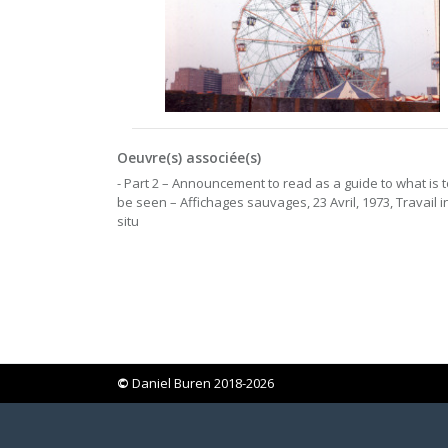
Oeuvre(s) associée(s)
- Part 2 – Announcement to read as a guide to what is t
be seen – Affichages sauvages, 23 Avril, 1973, Travail i
situ
©
Daniel Buren 2018-2026