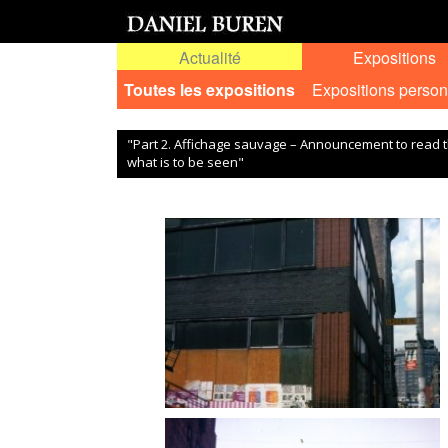
Actualité
Expositions
Toutes les expositions
Expositions person
"Part 2. Affichage sauvage – Announcement to read th
what is to be seen"