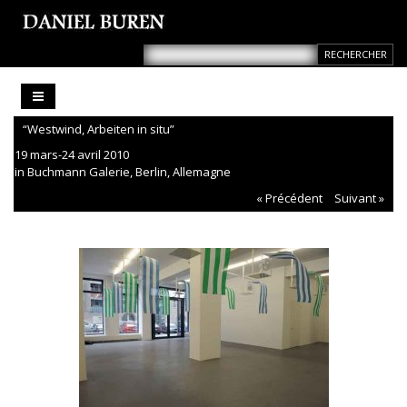
“Westwind, Arbeiten in situ”
19 mars-24 avril 2010
in Buchmann Galerie, Berlin, Allemagne
« Précédent
Suivant »