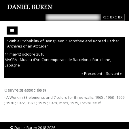
“With a Probability of Being Seen / Dorothee and Konrad Fischer.
Archives of an Attitude”
14 mai-12 octobre 2010
MACBA - Museu d’Art Contemporani de Barcelona, Barcelone,
Espagne
« Précédent
Suivant »
Oeuvre(s) associée(s)
- A Work in 33 elements and 7 colors for three walls, 1965 ; 1968 ; 1969
; 1970 ; 1972 ; 1973 ; 1975 ; 1978 ; mars, 1979, Travail situé
©
Daniel Buren 2018-2026