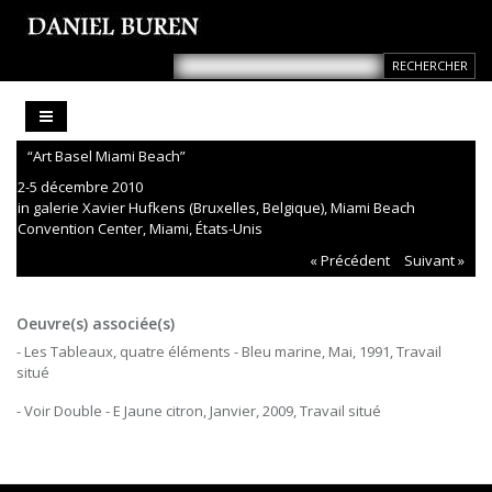
“Art Basel Miami Beach”
2-5 décembre 2010
in galerie Xavier Hufkens (Bruxelles, Belgique), Miami Beach
Convention Center, Miami, États-Unis
« Précédent
Suivant »
Oeuvre(s) associée(s)
- Les Tableaux, quatre éléments - Bleu marine, Mai, 1991, Travail
situé
- Voir Double - E Jaune citron, Janvier, 2009, Travail situé