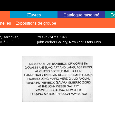
Œuvres
Catalogue raisonné
Éc
nelles
Expositions de groupe
n, Darboven,
29 avril-24 mai 1972
o, Zorio"
John Weber Gallery, New York, États-Unis