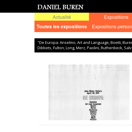
Actualité
Expositions
Toutes les expositions
Expositions person
"De Europa: Anselmo, Art and Language, Boetti, Bure
Dibbets, Fulton, Long, Merz, Paolini, Ruthenbeck, Salv