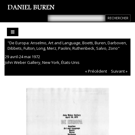
"De Europa: Anselmo, Art and Language, Boetti, Buren, Darboven,
Dibbets, Fulton, Long, Merz, Paolini, Ruthenbeck, Salvo, Zorio"
29 avril-24 mai 1972
John Weber Gallery, New York, États-Unis
« Précédent
Suivant »