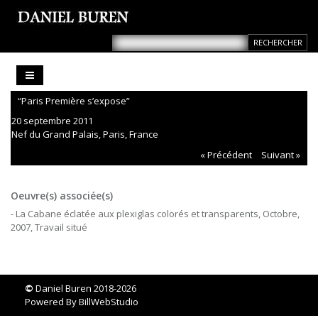
“Paris Première s’expose”
20 septembre 2011
Nef du Grand Palais, Paris, France
« Précédent
Suivant »
Oeuvre(s) associée(s)
- La Cabane éclatée aux plexiglas colorés et transparents, Octobre,
2007, Travail situé
©
Daniel Buren 2018-2026
Powered By
BillWebStudio