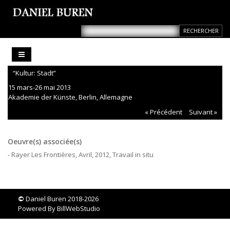
“Kultur: Stadt”
15 mars-26 mai 2013
Akademie der Künste, Berlin, Allemagne
« Précédent
Suivant »
Oeuvre(s) associée(s)
- Rayer Les Frontières, Avril, 2012, Travail in situ
©
Daniel Buren 2018-2026
Powered By
BillWebStudio