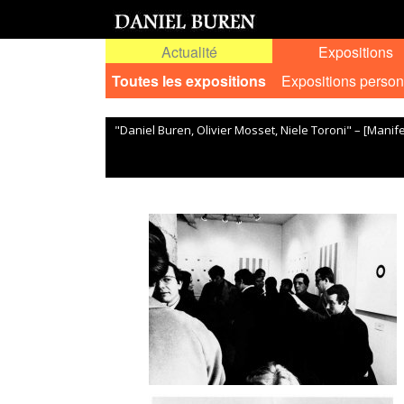
Actualité
Expositions
Toutes les expositions
Expositions person
"Daniel Buren, Olivier Mosset, Niele Toroni" – [Manife