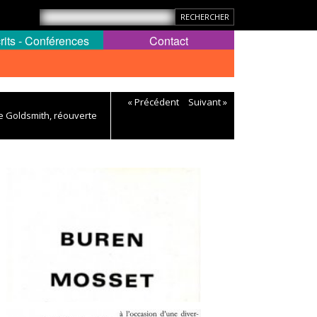
rits - Conférences
Contact
« Précédent
Suivant »
ine Goldsmith, réouverte