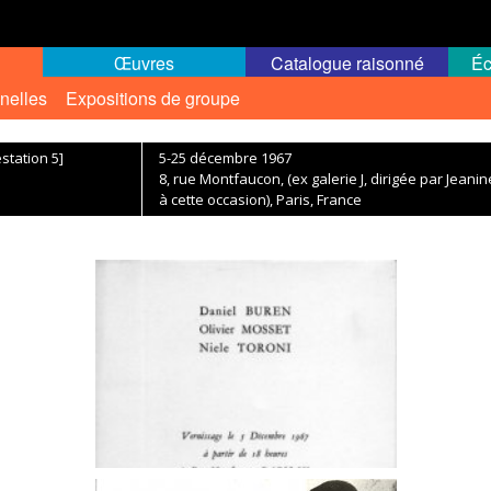
Œuvres
Catalogue raisonné
Éc
nelles
Expositions de groupe
station 5]
5-25 décembre 1967
8, rue Montfaucon, (ex galerie J, dirigée par Jean
à cette occasion), Paris, France