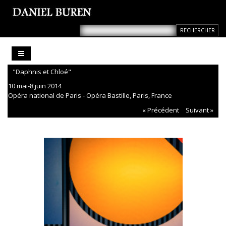
"Daphnis et Chloé"
10 mai-8 juin 2014
Opéra national de Paris - Opéra Bastille, Paris, France
« Précédent
Suivant »