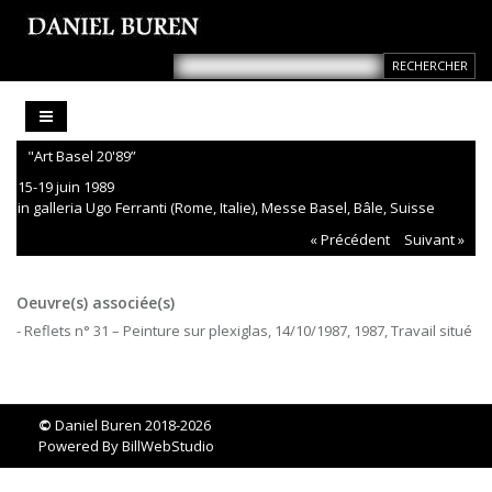
"Art Basel 20'89”
15-19 juin 1989
in galleria Ugo Ferranti (Rome, Italie), Messe Basel, Bâle, Suisse
« Précédent
Suivant »
Oeuvre(s) associée(s)
- Reflets n° 31 – Peinture sur plexiglas, 14/10/1987, 1987, Travail situé
©
Daniel Buren 2018-2026
Powered By
BillWebStudio