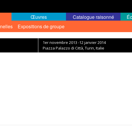
Œuvres
Catalogue raisonné
Éc
nelles
Expositions de groupe
1er novembre 2013 -12 janvier 2014
Piazza Palazzo di Città, Turin, Italie