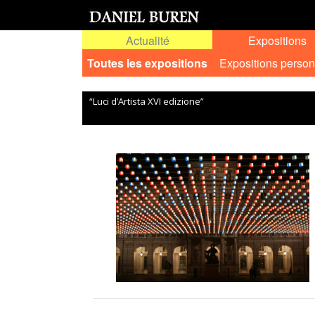
Actualité
Expositions
Toutes les expositions
Expositions person
“Luci d’Artista XVI edizione”