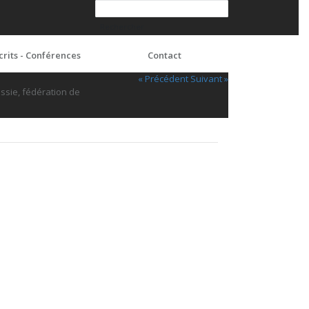
crits - Conférences
Contact
« Précédent
Suivant »
sie, fédération de