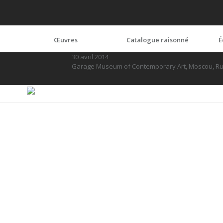
Œuvres
Catalogue raisonné
É
30 avril 2014
Garage Museum of Contemporary Art, Moscou, Rus