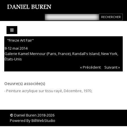
"Frieze Art Fair"
8-12 mai 2014
Galerie Kamel Mennour (Paris, France), Randall's Island, New York,
États-Unis
« Précédent
Suivant »
Oeuvre(s) associée(s)
- Peinture acrylique sur tissu rayé, Décembre, 1970,
©
Daniel Buren 2018-2026
Powered By
BillWebStudio