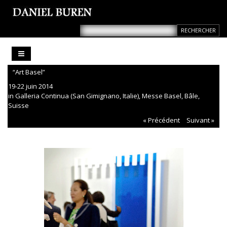
“Art Basel”
19-22 juin 2014
in Galleria Continua (San Gimignano, Italie), Messe Basel, Bâle,
Suisse
« Précédent
Suivant »