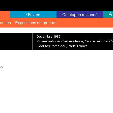
Œuvres
Catalogue raisonné
Éc
nelles
Expositions de groupe
Décembre 1985
Musée national d'art moderne, Centre national d'a
Georges Pompidou, Paris, France
on,