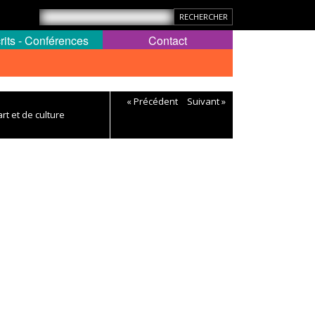
rits - Conférences
Contact
« Précédent
Suivant »
rt et de culture