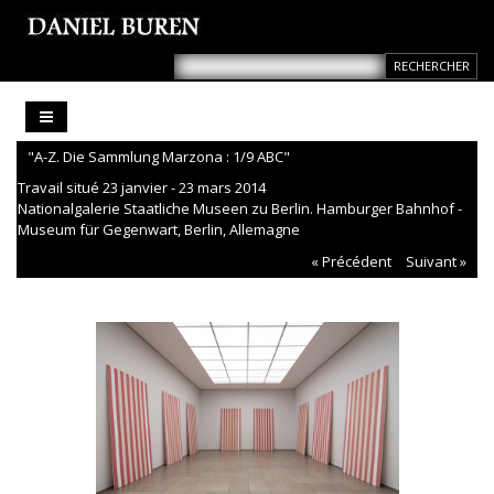
"A-Z. Die Sammlung Marzona : 1/9 ABC"
Travail situé 23 janvier - 23 mars 2014
Nationalgalerie Staatliche Museen zu Berlin. Hamburger Bahnhof -
Museum für Gegenwart, Berlin, Allemagne
« Précédent
Suivant »