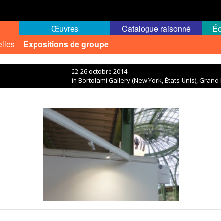
Œuvres
Catalogue raisonné
Éc
elles
Expositions de groupe
22-26 octobre 2014
in Bortolami Gallery (New York, États-Unis), Grand 