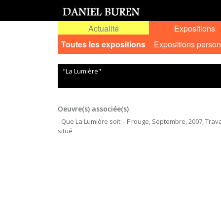
Actualité
Expositions
Toutes les expositions
Expositions person
"La Lumière"
Oeuvre(s) associée(s)
- Que La Lumière soit – F rouge, Septembre, 2007, Trava
situé