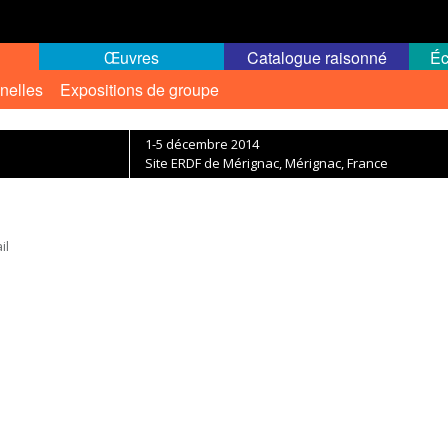
Œuvres
Catalogue raisonné
Éc
nelles
Expositions de groupe
1-5 décembre 2014
Site ERDF de Mérignac, Mérignac, France
il