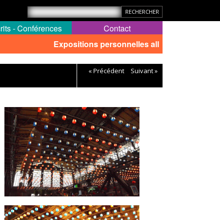
rits - Conférences
Contact
Expositions personnelles all
« Précédent
Suivant »