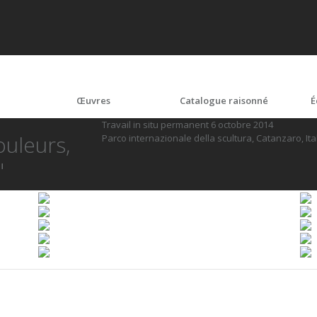
Œuvres
Catalogue raisonné
É
Travail in situ permanent 6 octobre 2014
ouleurs,
Parco internazionale della scultura, Catanzaro, Ita
"