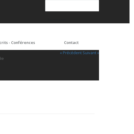
crits - Conférences
Contact
« Précédent
Suivant »
lie