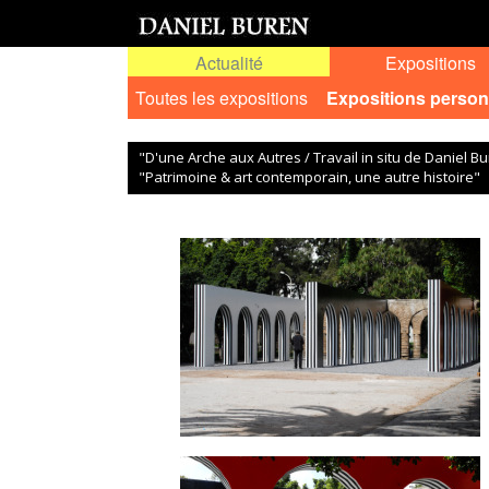
Actualité
Expositions
Toutes les expositions
Expositions person
"D'une Arche aux Autres / Travail in situ de Daniel Bu
"Patrimoine & art contemporain, une autre histoire"