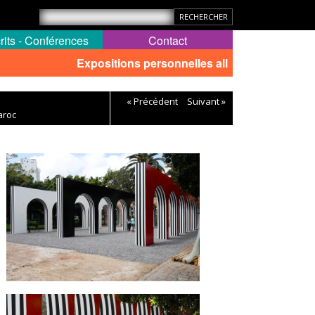
rits - Conférences
Contact
Expositions personnelles all
« Précédent
Suivant »
aroc