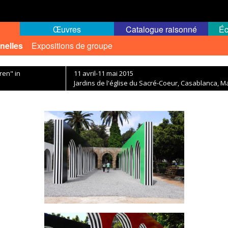
Œuvres
Catalogue raisonné
Éc
nelles
Expositions de groupe
ren" in
11 avril-11 mai 2015
Jardins de l'église du Sacré-Coeur, Casablanca, M