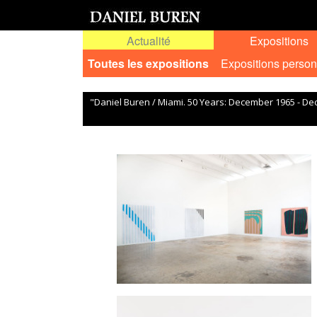
Actualité
Expositions
Toutes les expositions
Expositions person
"Daniel Buren / Miami. 50 Years: December 1965 - D