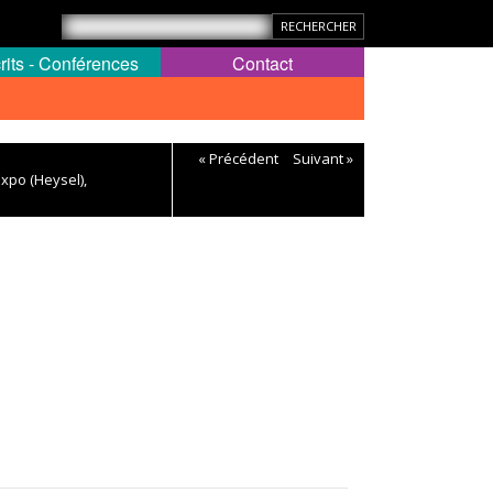
rits - Conférences
Contact
« Précédent
Suivant »
Expo (Heysel),