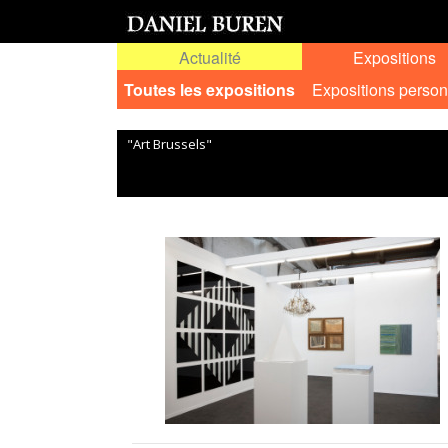
Actualité
Expositions
Toutes les expositions
Expositions person
"Art Brussels"