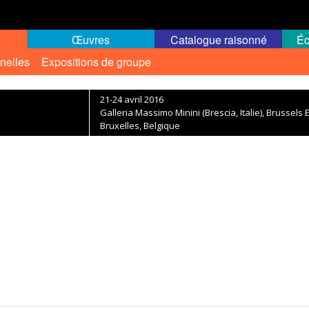
Œuvres
Catalogue raisonné
Éc
nelles
Expositions de groupe
21-24 avril 2016
Galleria Massimo Minini (Brescia, Italie), Brussels 
Bruxelles, Belgique