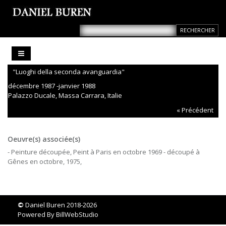
"Luoghi della seconda avanguardia"
décembre 1987 -janvier 1988
Palazzo Ducale, Massa Carrara, Italie
« Précédent
Oeuvre(s) associée(s)
- Peinture découpée, Peint à Paris en octobre 1969 - découpé à
Gênes en octobre, 1975,
©
Daniel Buren 2018-2026
Powered By
BillWebStudio