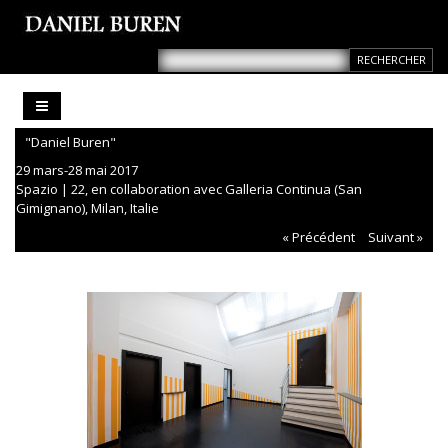
"Daniel Buren"
29 mars-28 mai 2017
Spazio | 22, en collaboration avec Galleria Continua (San
Gimignano), Milan, Italie
« Précédent
Suivant »