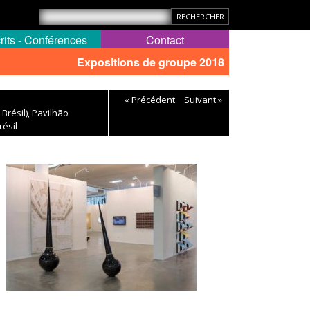
rits - Conférences
Contact
Expositions de groupe 2018
« Précédent
Suivant »
Brésil), Pavilhão
résil