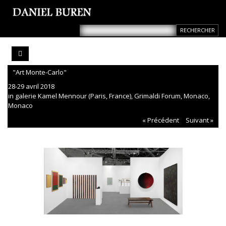
"Art Monte-Carlo"
28-29 avril 2018
in galerie Kamel Mennour (Paris, France), Grimaldi Forum, Monaco,
Monaco
« Précédent
Suivant »