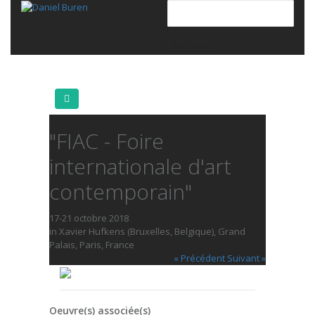
"FIAC - Foire
internationale d'art
contemporain"
17-21 octobre 2018
in Xavier Hufkens (Bruxelles, Belgique), Grand
Palais, Paris, France
« Précédent
Suivant »
Oeuvre(s) associée(s)