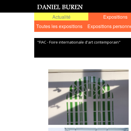
Actualité
Expositions
Toutes les expositions
Expositions personn
"FIAC - Foire internationale d'art contemporain"