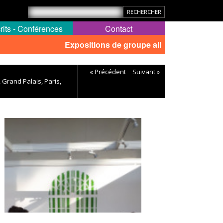
rits - Conférences
Contact
Expositions de groupe all
« Précédent
Suivant »
 Grand Palais, Paris,