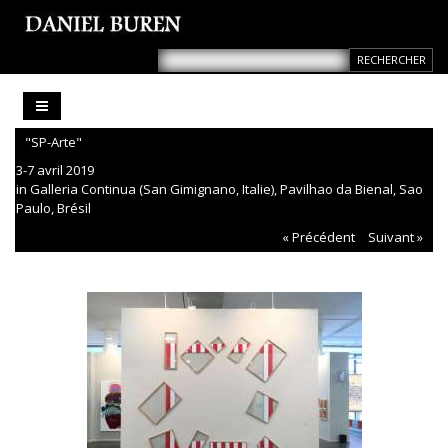
"SP-Arte"
3-7 avril 2019
in Galleria Continua (San Gimignano, Italie), Pavilhao da Bienal, Sao
Paulo, Brésil
« Précédent
Suivant »