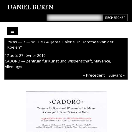
"Was ― Is ― Will Be / 40 Jahre Galerie Dr. Dorothea van der
Koelen"
17 août-27 février 2019
CADORO — Zentrum für Kunst und Wissenschaft, Mayence,
Allemagne
« Précédent
Suivant »