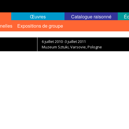
Œuvres
Catalogue raisonné
Éc
nelles
Expositions de groupe
6 juillet 2010 -3 juillet 2011
Muzeum Sztuki, Varsovie, Pologne