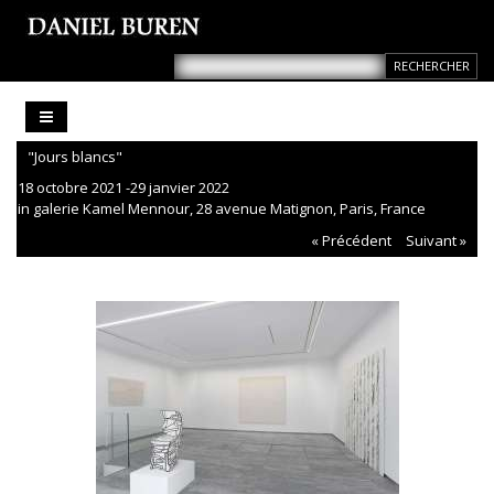
"Jours blancs"
18 octobre 2021 -29 janvier 2022
in galerie Kamel Mennour, 28 avenue Matignon, Paris, France
« Précédent
Suivant »