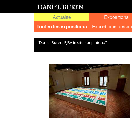
Actualité
Expositions
Toutes les expositions
Expositions person
"Daniel Buren. BJRV in situ sur plateau"