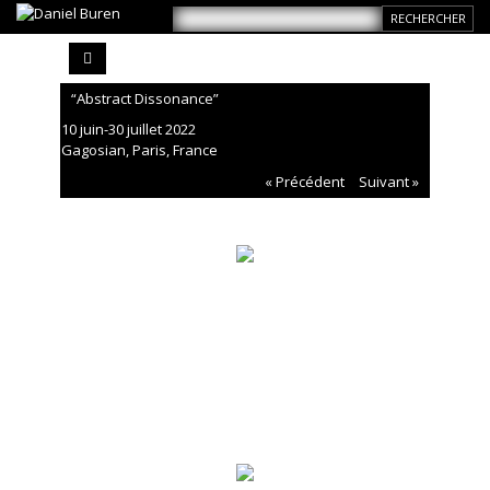
“Abstract Dissonance”
10 juin-30 juillet 2022
Gagosian, Paris, France
« Précédent
Suivant »