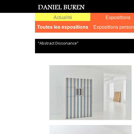
Actualité
Expositions
Toutes les expositions
Expositions person
“Abstract Dissonance”