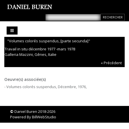
"Volumes colorés suspendus, [parte secunda]"
Travail in situ décembre 1977 -mars 1978
Galleria Mazzini, Gênes, Italie
« Précédent
Oeuvre(s) associée(s)
- Volumes colorés suspendus, Décembre, 1976,
©
Daniel Buren 2018-2026
Powered By
BillWebStudio