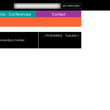
rits - Conférences
Contact
« Précédent
Suivant »
onvention Center,