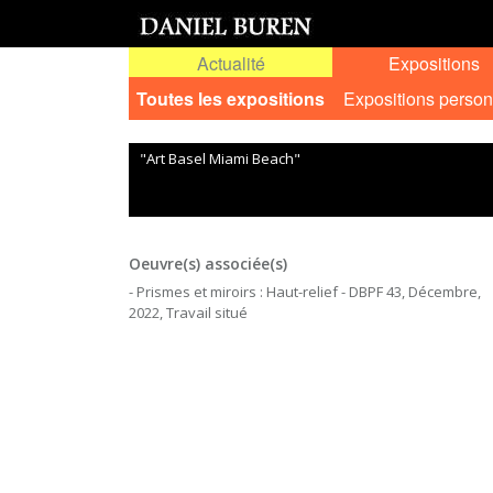
Actualité
Expositions
Toutes les expositions
Expositions person
"Art Basel Miami Beach"
Oeuvre(s) associée(s)
- Prismes et miroirs : Haut-relief - DBPF 43, Décembre,
2022, Travail situé