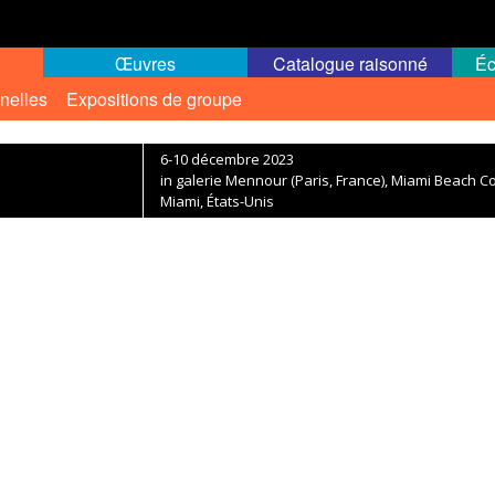
Œuvres
Catalogue raisonné
Éc
nelles
Expositions de groupe
6-10 décembre 2023
in galerie Mennour (Paris, France), Miami Beach C
Miami, États-Unis