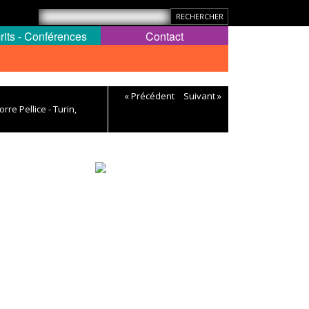
rits - Conférences
Contact
« Précédent
Suivant »
rre Pellice - Turin,