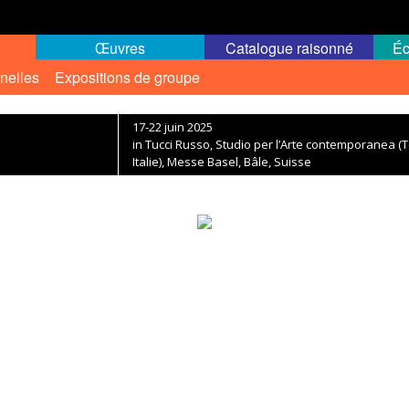
Œuvres
Catalogue raisonné
Éc
nelles
Expositions de groupe
17-22 juin 2025
in Tucci Russo, Studio per l’Arte contemporanea (To
Italie), Messe Basel, Bâle, Suisse